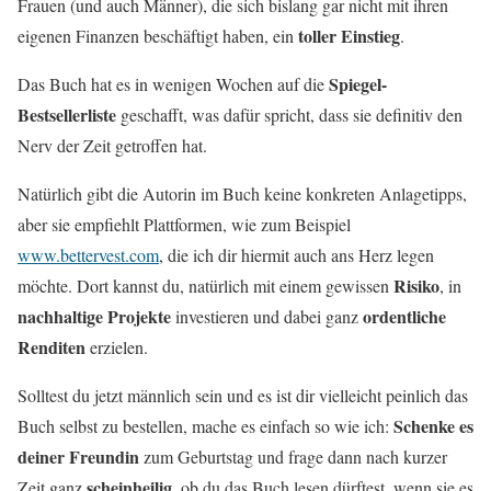
Frauen (und auch Männer), die sich bislang gar nicht mit ihren
toller Einstieg
eigenen Finanzen beschäftigt haben, ein
.
Spiegel-
Das Buch hat es in wenigen Wochen auf die
Bestsellerliste
geschafft, was dafür spricht, dass sie definitiv den
Nerv der Zeit getroffen hat.
Natürlich gibt die Autorin im Buch keine konkreten Anlagetipps,
aber sie empfiehlt Plattformen, wie zum Beispiel
www.bettervest.com
, die ich dir hiermit auch ans Herz legen
Risiko
möchte. Dort kannst du, natürlich mit einem gewissen
, in
nachhaltige
Projekte
ordentliche
investieren und dabei ganz
Renditen
erzielen.
Solltest du jetzt männlich sein und es ist dir vielleicht peinlich das
Schenke es
Buch selbst zu bestellen, mache es einfach so wie ich:
deiner Freundin
zum Geburtstag und frage dann nach kurzer
scheinheilig
Zeit ganz
, ob du das Buch lesen dürftest, wenn sie es