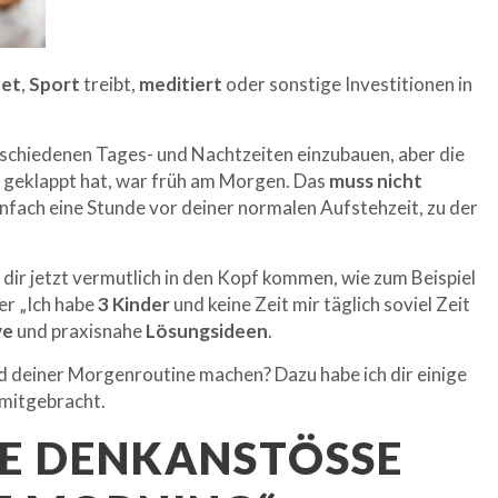
det
,
Sport
treibt,
meditiert
oder sonstige Investitionen in
rschiedenen Tages- und Nachtzeiten einzubauen, aber die
nt geklappt hat, war früh am Morgen. Das
muss nicht
infach eine Stunde vor deiner normalen Aufstehzeit, zu der
e dir jetzt vermutlich in den Kopf kommen, wie zum Beispiel
er „Ich habe
3 Kinder
und keine Zeit mir täglich soviel Zeit
ve
und praxisnahe
Lösungsideen
.
d deiner Morgenroutine machen? Dazu habe ich dir einige
mitgebracht.
E DENKANSTÖSSE A