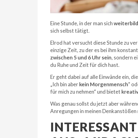
Eine Stunde, in der man sich
weiterbil
sich selbst tätigt.
Elrod hat versucht diese Stunde zu ve
einzige Zeit, zu der es bei ihm konsta
zwischen 5 und 6 Uhr sein
, sondern e
du Ruhe und Zeit für dich hast.
Er geht dabei auf alle Einwände ein, di
„Ich bin aber
kein Morgenmensch
“ od
für mich zu nehmen“ und bietet
kreati
Was genau sollst du jetzt aber währen
Anregungen in meinen Denkanstößen 
INTERESSANT