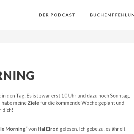
DER PODCAST
BUCHEMPFEHLU
RNING
t
in den Tag. Es ist zwar erst 10 Uhr und dazu noch Sonntag,
, habe meine
Ziele
für die kommende Woche geplant und
r dich!
le Morning“
von
Hal Elrod
gelesen. Ich gebe zu, es ähnelt