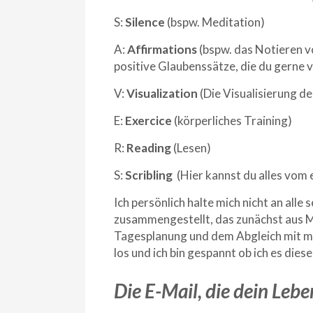
S:
Silence
(bspw. Meditation)
A:
Affirmations
(bspw. das Notieren vo
positive Glaubenssätze, die du gerne
V:
Visualization
(Die Visualisierung d
E:
Exercice
(körperliches Training)
R:
Reading
(Lesen)
S:
Scribling
(Hier kannst du alles vom
Ich persönlich halte mich nicht an all
zusammengestellt, das zunächst aus Me
Tagesplanung und dem Abgleich mit me
los und ich bin gespannt ob ich es dies
Die E-Mail, die dein Leb