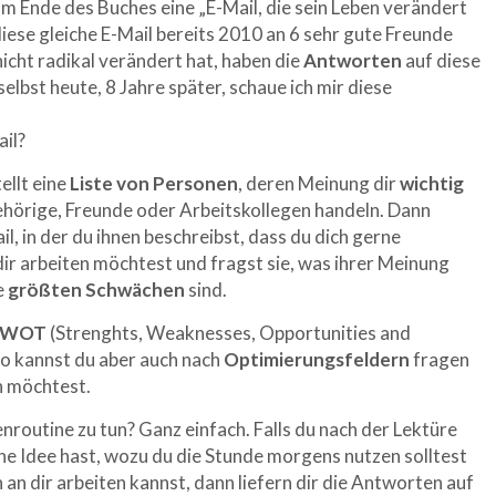
m Ende des Buches eine „E-Mail, die sein Leben verändert
iese gleiche E-Mail bereits 2010 an 6 sehr gute Freunde
icht radikal verändert hat, haben die
Antworten
auf diese
elbst heute, 8 Jahre später, schaue ich mir diese
ail?
tellt eine
Liste von Personen
, deren Meinung dir
wichtig
gehörige, Freunde oder Arbeitskollegen handeln. Dann
il, in der du ihnen beschreibst, dass du dich gerne
ir arbeiten möchtest und fragst sie, was ihrer Meinung
e
größten
Schwächen
sind.
SWOT
(Strenghts, Weaknesses, Opportunities and
o kannst du aber auch nach
Optimierungsfeldern
fragen
n möchtest.
nroutine zu tun? Ganz einfach. Falls du nach der Lektüre
e Idee hast, wozu du die Stunde morgens nutzen solltest
an dir arbeiten kannst, dann liefern dir die Antworten auf