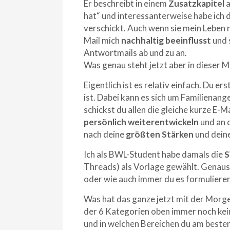
Er beschreibt in einem
Zusatzkapitel
a
hat“ und interessanterweise habe ich d
verschickt. Auch wenn sie mein Leben n
Mail mich
nachhaltig beeinflusst
und s
Antwortmails ab und zu an.
Was genau steht jetzt aber in dieser M
Eigentlich ist es relativ einfach. Du ers
ist. Dabei kann es sich um Familienan
schickst du allen die gleiche kurze E-Ma
persönlich weiterentwickeln
und an d
nach deine
größten Stärken
und dein
Ich als BWL-Student habe damals die
Threads) als Vorlage gewählt. Genaus
oder wie auch immer du es formuliere
Was hat das ganze jetzt mit der Morge
der 6 Kategorien oben immer noch kein
und in welchen Bereichen du am besten 