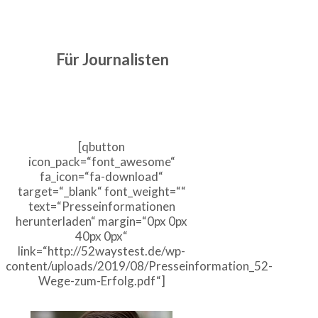
Für Journalisten
[qbutton
icon_pack=“font_awesome“
fa_icon=“fa-download“
target=“_blank“ font_weight=““
text=“Presseinformationen
herunterladen“ margin=“0px 0px
40px 0px“
link=“http://52waystest.de/wp-
content/uploads/2019/08/Presseinformation_52-
Wege-zum-Erfolg.pdf“]