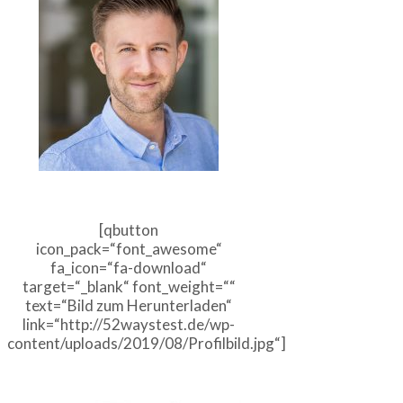
[qbutton
icon_pack=“font_awesome“
fa_icon=“fa-download“
target=“_blank“ font_weight=““
text=“Bild zum Herunterladen“
link=“http://52waystest.de/wp-
content/uploads/2019/08/Profilbild.jpg“]