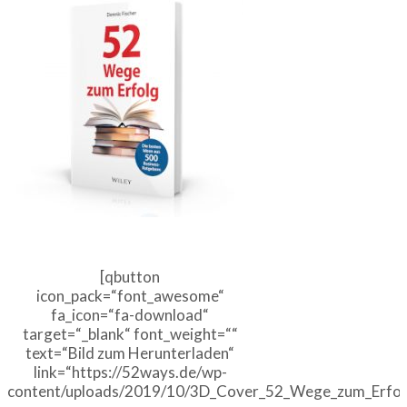
[qbutton
icon_pack=“font_awesome“
fa_icon=“fa-download“
target=“_blank“ font_weight=““
text=“Bild zum Herunterladen“
link=“https://52ways.de/wp-
content/uploads/2019/10/3D_Cover_52_Wege_zum_Erfolg